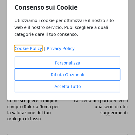
In questo senso, utilizzare coperture con stampe
Consenso sui Cookie
che richiamano lo stile generale dell’ambiente può
Utilizziamo i cookie per ottimizzare il nostro sito
essere
un’ottima soluzione di arredo
.
web e il nostro servizio. Puoi scegliere a quali
categorie dare il tuo consenso.
Cookie Policy
|
Privacy Policy
Facebook
Twitter
Whatsapp
Personalizza
Rifiuta Opzionali
Accetta Tutto
Articolo Precedente
Articolo Successivo
Come scegliere il miglior
La scelta del parquet: ecco
compro Rolex a Roma per
una serie di utili
la valutazione del tuo
suggerimenti
orologio di lusso