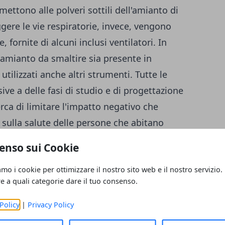
mettono alle polveri sottili dell'amianto di
gere le vie respiratorie, invece, vengono
, fornite di alcuni inclusi ventilatori.
In
l'amianto da smaltire sia presente in
tilizzati anche altri strumenti.
Tutte le
ve a delle fasi di studio e di progettazione
rca di limitare l'impatto negativo che
 sulla salute delle persone che abitano
tante.
enso sui Cookie
nto
amo i cookie per ottimizzare il nostro sito web e il nostro servizio.
re a quali categorie dare il tuo consenso.
Policy
|
Privacy Policy