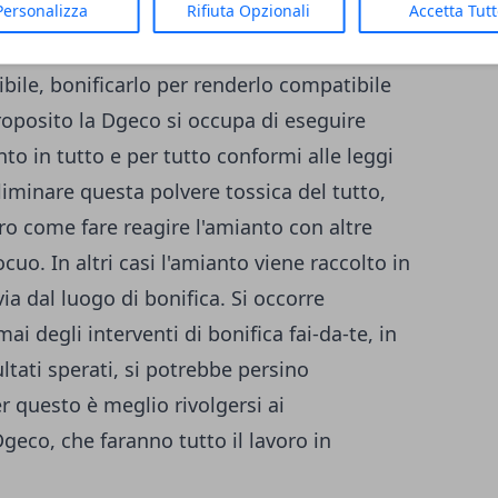
Personalizza
Rifiuta Opzionali
Accetta Tut
 l'amianto è un materiale cancerogeno con
le case.
Per questo è necessario eliminarlo,
bile, bonificarlo per renderlo compatibile
oposito la Dgeco si occupa di eseguire
nto in tutto e per tutto conformi alle
leggi
liminare questa polvere tossica del tutto,
ero come fare reagire l'amianto con altre
nocuo.
In altri casi l'amianto viene raccolto in
via dal luogo di bonifica.
Si occorre
i degli interventi di bonifica fai-da-te, in
ltati sperati, si potrebbe persino
r questo è meglio rivolgersi ai
Dgeco, che faranno tutto il lavoro in