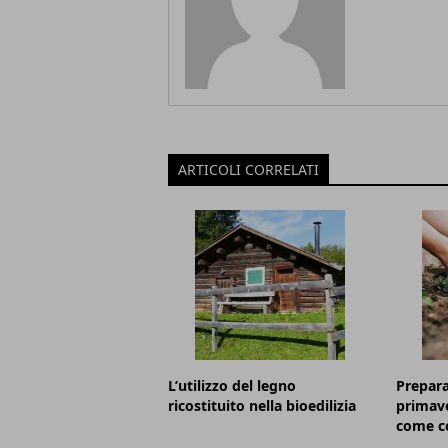
ARTICOLI CORRELATI
L’utilizzo del legno
Prepara
ricostituito nella bioedilizia
primave
come c