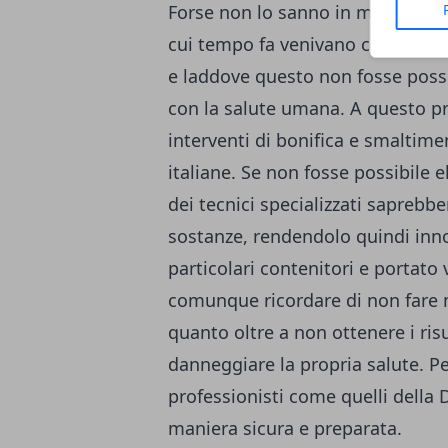
Forse non lo sanno in molti, ma
cui tempo fa venivano costruite 
e laddove questo non fosse possi
con la salute umana.
A questo pr
interventi di bonifica e smaltime
italiane
.
Se non fosse possibile e
dei tecnici specializzati saprebb
sostanze, rendendolo quindi in
particolari contenitori e portato 
comunque ricordare di non fare ma
quanto oltre a non ottenere i risu
danneggiare la propria salute.
Pe
professionisti come quelli della 
maniera sicura e preparata.