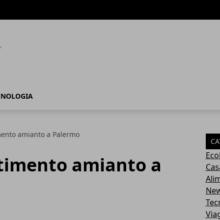
CNOLOGIA
mento amianto a Palermo
CA
Eco
ltimento amianto a
Cas
Ali
Ne
Tec
Via