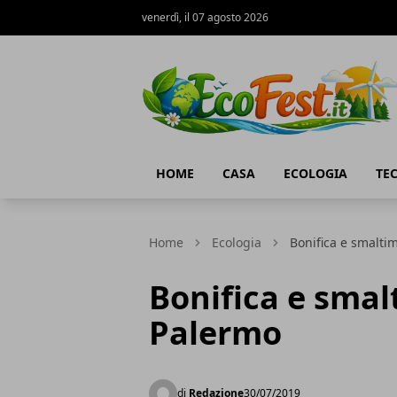
venerdì, il 07 agosto 2026
Ecofest
HOME
CASA
ECOLOGIA
TE
Home
Ecologia
Bonifica e smalti
Bonifica e sma
Palermo
di
Redazione
30/07/2019