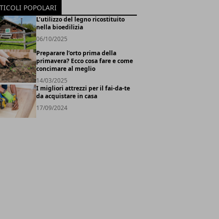
TICOLI POPOLARI
L’utilizzo del legno ricostituito
nella bioedilizia
06/10/2025
Preparare l’orto prima della
primavera? Ecco cosa fare e come
concimare al meglio
14/03/2025
I migliori attrezzi per il fai-da-te
da acquistare in casa
17/09/2024