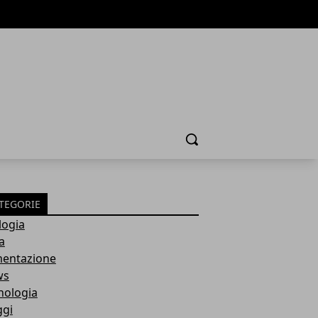
Cerca
TEGORIE
logia
a
mentazione
ws
nologia
ggi