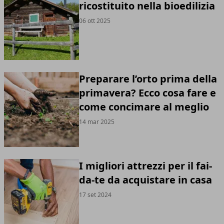
ricostituito nella bioedilizia
06 ott 2025
Preparare l’orto prima della
primavera? Ecco cosa fare e
come concimare al meglio
14 mar 2025
I migliori attrezzi per il fai-
da-te da acquistare in casa
17 set 2024