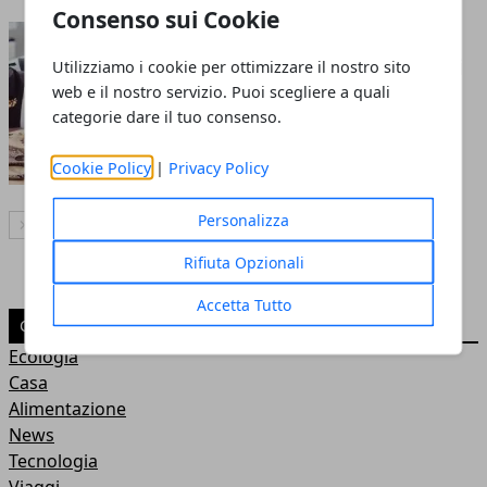
Consenso sui Cookie
Lanciare il tuo negozio
online di gioielli: ecco quali
Utilizziamo i cookie per ottimizzare il nostro sito
web e il nostro servizio. Puoi scegliere a quali
sono gli step da seguire
categorie dare il tuo consenso.
22 mag 2023
Cookie Policy
|
Privacy Policy
Personalizza
Articolo Successivo
Rifiuta Opzionali
Accetta Tutto
CATEGORIE
Ecologia
Casa
Alimentazione
News
Tecnologia